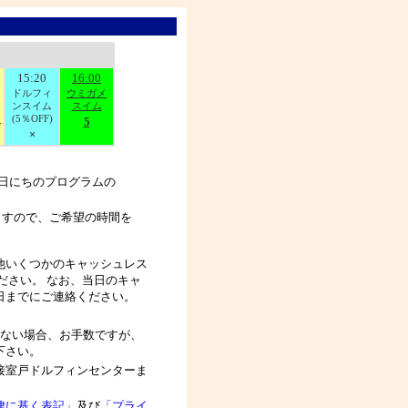
15:20
16:00
ドルフィ
ウミガメ
ンスイム
スイム
）
(5％OFF)
5
×
日にちのプログラムの
ますので、ご希望の時間を
他いくつかのキャッシュレス
ださい。 なお、当日のキャ
日までにご連絡ください。
れない場合、お手数ですが、
下さい。
接室戸ドルフィンセンターま
律に基く表記」
及び
「プライ