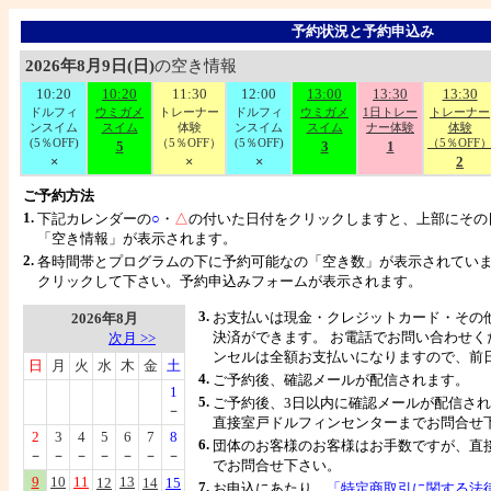
予約状況と予約申込み
2026年
8
月
9
日(日)
の空き情報
10:20
10:20
11:30
12:00
13:00
13:30
13:30
ドルフィ
ウミガメ
トレーナー
ドルフィ
ウミガメ
1日トレー
トレーナー
ンスイム
スイム
体験
ンスイム
スイム
ナー体験
体験
(5％OFF)
（5％OFF）
(5％OFF)
（5％OFF
5
3
1
×
×
×
2
ご予約方法
1.
下記カレンダーの
○
・
△
の付いた日付をクリックしますと、上部にその
「空き情報」が表示されます。
2.
各時間帯とプログラムの下に予約可能なの「空き数」が表示されてい
クリックして下さい。予約申込みフォームが表示されます。
3.
お支払いは現金・クレジットカード・その
2026年8月
決済ができます。 お電話でお問い合わせく
次月 >>
－
ンセルは全額お支払いになりますので、前
日
月
火
水
木
金
土
4.
ご予約後、確認メールが配信されます。
1
5.
ご予約後、3日以内に確認メールが配信さ
－
直接室戸ドルフィンセンターまでお問合せ
2
3
4
5
6
7
8
6.
団体のお客様のお客様はお手数ですが、直
－
－
－
－
－
－
－
でお問合せ下さい。
9
10
11
13
12
14
15
7.
お申込にあたり、
「特定商取引に関する法