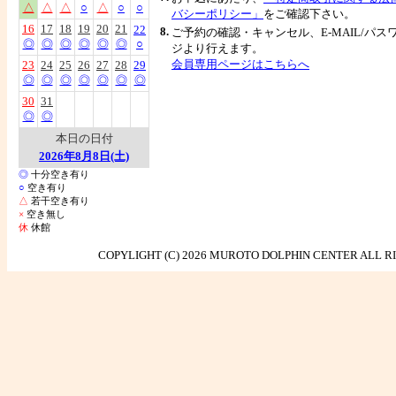
△
△
△
○
△
○
○
バシーポリシー」
をご確認下さい。
16
17
18
19
20
21
22
8.
ご予約の確認・キャンセル、E-MAIL/パ
◎
◎
◎
◎
◎
◎
○
ジより行えます。
会員専用ページはこちらへ
23
24
25
26
27
28
29
◎
◎
◎
◎
◎
◎
◎
30
31
◎
◎
本日の日付
2026年8月8日(土)
◎
十分空き有り
○
空き有り
△
若干空き有り
×
空き無し
休
休館
COPYLIGHT (C)
2026 MUROTO DOLPHIN CENTER ALL R